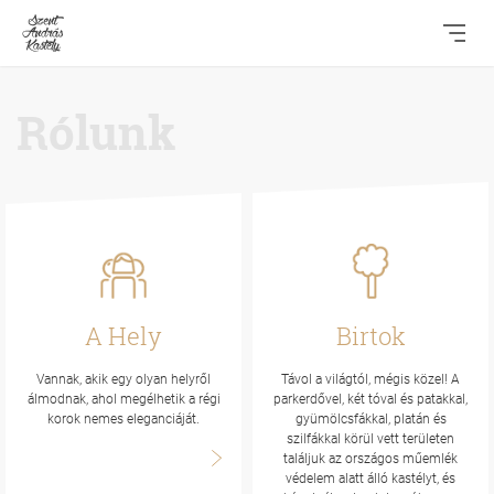
Rólunk
A Hely
Birtok
Vannak, akik egy olyan helyről
Távol a világtól, mégis közel! A
álmodnak, ahol megélhetik a régi
parkerdővel, két tóval és patakkal,
korok nemes eleganciáját.
gyümölcsfákkal, platán és
szilfákkal körül vett területen
találjuk az országos műemlék
védelem alatt álló kastélyt, és