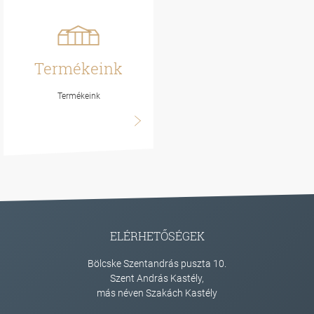
Termékeink
Termékeink
ELÉRHETŐSÉGEK
Bölcske Szentandrás puszta 10.
Szent András Kastély,
más néven Szakách Kastély