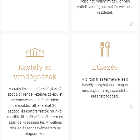
kápolnát, valamint az újonnan
épített vendégházakat és wellness
részleget.
Kastély és
Étkezés
vendégházak
A birtok friss terményei és a
kastély konyhájának magas
A családias stílusú kastélyban 9
minőségben, nagy szeretettel
szoba áll rendelkezésre, az épület
készített fogásai.
berendezése antik és modern
darabokból áll, a falakat 20.
századi és kortárs festők munkái
díszítik. Itt található az étterem és
számos közésségi tér. A wellnes
részleg és rendezvényterem az
alagsorban.