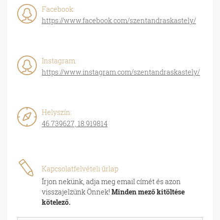
Facebook:
https://www.facebook.com/szentandraskastely/
Instagram:
https://www.instagram.com/szentandraskastely/
Helyszín:
46.739627, 18.919814
Kapcsolatfelvételi űrlap
Írjon nekünk, adja meg email címét és azon
visszajelzünk Önnek!
Minden mező kitöltése
kötelező.