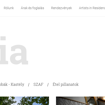
Rólunk
Árak és foglalás
Rendezvények
Artists in Residen
ia
obák - Kastély
SZAF
Étel pillanatok