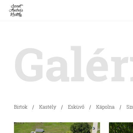
Galér
Birtok
Kastély
Esküvő
Kápolna
Sz