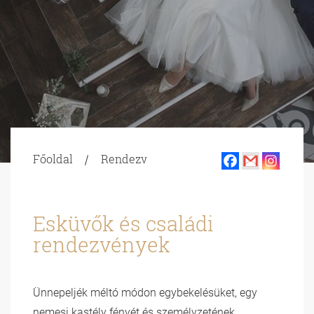
Főoldal
Rendezvények
Esküvő a
kastélyban
Esküvők és családi
rendezvények
Ünnepeljék méltó módon egybekelésüket, egy
nemesi kastély fényét és személyzetének