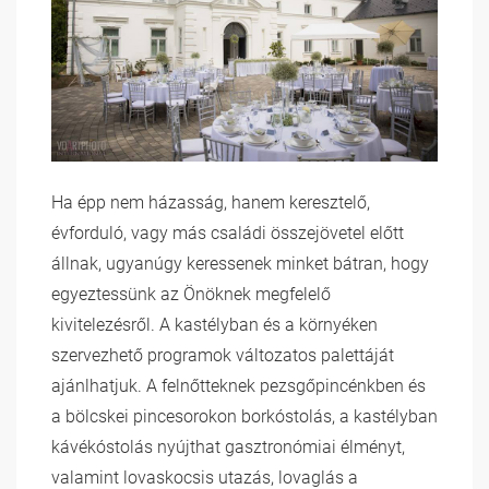
Ha épp nem házasság, hanem keresztelő,
évforduló, vagy más családi összejövetel előtt
állnak, ugyanúgy keressenek minket bátran, hogy
egyeztessünk az Önöknek megfelelő
kivitelezésről. A kastélyban és a környéken
szervezhető programok változatos palettáját
ajánlhatjuk. A felnőtteknek pezsgőpincénkben és
a bölcskei pincesorokon borkóstolás, a kastélyban
kávékóstolás nyújthat gasztronómiai élményt,
valamint lovaskocsis utazás, lovaglás a