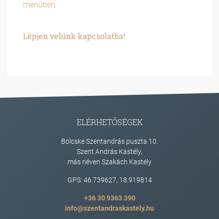
menüben
Lépjen velünk kapcsolatba!
ELÉRHETŐSÉGEK
Bölcske Szentandrás puszta 10.
Szent András Kastély,
más néven Szakách Kastély
GPS: 46.739627, 18.919814
+36 30 9363 390
info@szentandraskastely.hu