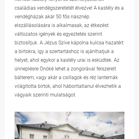
családias vendégszeretetét élvezve! A kastély és a
vendégházak akár 50 fős násznép
elszállásolására is alkalmasak, az étkezést
változatos igények és egyeztetés szerint
biztosítjuk. A Jézus Szíve kápolna kulcsa hazatért
a birtokra, így a szertartáshoz is ajánlhatjuk a
helyet, ahol egykor a kastély urai is esküdtek. Az
ünneplésre Önöké lehet a zongorával felszerelt
bálterem, vagy akár a csillagok és réz lanternák
világította birtok, ahol háborítatlanul élvezhetik a
vágyaik szerinti mulatságot.