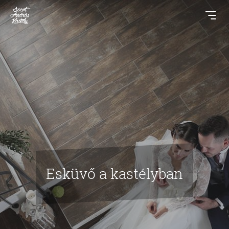
Esküvő a kastélyban