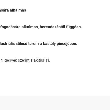
dására alkalmas
efogadására alkalmas, berendezéstől függően.
striális stílusú terem a kastély pincéjében.
 igények szerint alakítjuk ki.