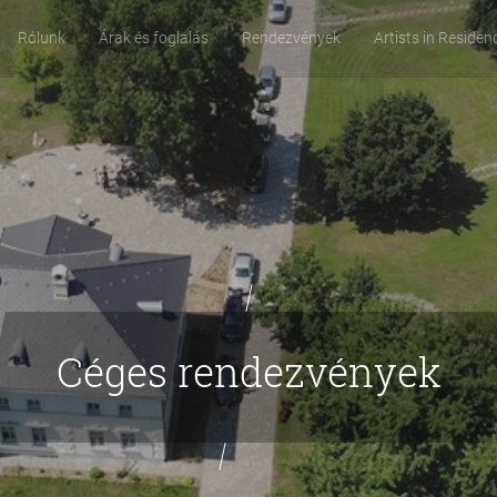
Rólunk
Árak és foglalás
Rendezvények
Artists in Residen
Céges rendezvények