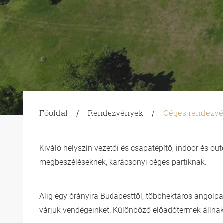
Főoldal
Rendezvények
Céges rendezv
Kiváló helyszín vezetői és csapatépítő, indoor és ou
megbeszéléseknek, karácsonyi céges partiknak.
Alig egy órányira Budapesttől, többhektáros angolpar
várjuk vendégeinket. Különböző előadótermek állnak r