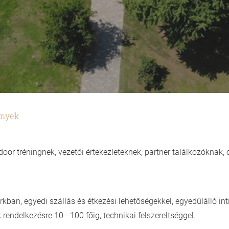
ények
tdoor tréningnek, vezetői értekezleteknek, partner találkozóknak
kban, egyedi szállás és étkezési lehetőségekkel, egyedülálló in
endelkezésre 10 - 100 főig, technikai felszereltséggel.